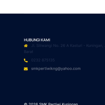
HUBUNGI KAMI
Jl. Siliwangi No. 26 A Kasturi - Kuningan,
Barat
0232 875135
smkpertiwikng@yahoo.com
© 2026 SMK Pertiwi Kuningan .