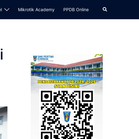
Cari
el
Mikrotik Academy
PPDB Online
i