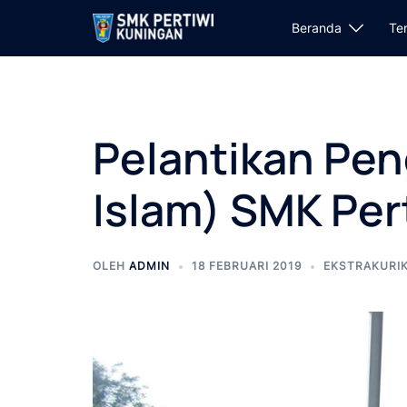
Langsung
Beranda
Te
ke
isi
Pelantikan Pen
Islam) SMK Per
OLEH
ADMIN
18 FEBRUARI 2019
EKSTRAKURI