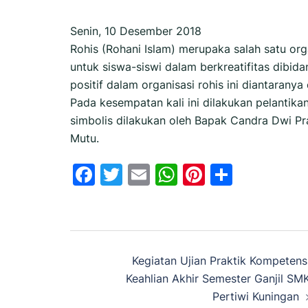
Senin, 10 Desember 2018
Rohis (Rohani Islam) merupaka salah satu or
untuk siswa-siswi dalam berkreatifitas dibid
positif dalam organisasi rohis ini diantaranya 
Pada kesempatan kali ini dilakukan pelantik
simbolis dilakukan oleh Bapak Candra Dwi Pr
Mutu.
Facebook
Twitter
Email
WhatsApp
Pinterest
Share
Navigasi
Kegiatan Ujian Praktik Kompetens
Tulisan
Keahlian Akhir Semester Ganjil SM
Pertiwi Kuningan