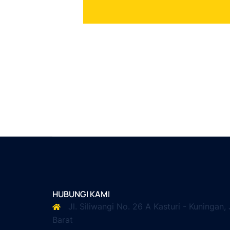
HUBUNGI KAMI
Jl. Siliwangi No. 26 A Kasturi - Kuningan,
Barat