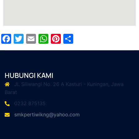
Facebook
Twitter
Email
WhatsApp
Pinterest
Share
HUBUNGI KAMI
Jl. Siliwangi No. 26 A Kasturi - Kuningan, Jawa
Barat
0232 875135
smkpertiwikng@yahoo.com