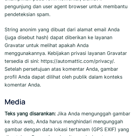
pengunjung dan user agent browser untuk membantu
pendeteksian spam.
String anonim yang dibuat dari alamat email Anda
(juga disebut hash) dapat diberikan ke layanan
Gravatar untuk melihat apakah Anda
menggunakannya. Kebijakan privasi layanan Gravatar
tersedia di sini: https://automattic.com/privacy/.
Setelah persetujuan atas komentar Anda, gambar
profil Anda dapat dilihat oleh publik dalam konteks
komentar Anda.
Media
Teks yang disarankan:
Jika Anda mengunggah gambar
ke situs web, Anda harus menghindari mengunggah
gambar dengan data lokasi tertanam (GPS EXIF) yang