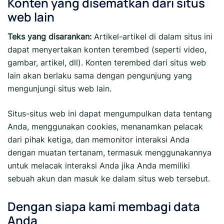
Konten yang disematkan dari situs
web lain
Teks yang disarankan:
Artikel-artikel di dalam situs ini
dapat menyertakan konten terembed (seperti video,
gambar, artikel, dll). Konten terembed dari situs web
lain akan berlaku sama dengan pengunjung yang
mengunjungi situs web lain.
Situs-situs web ini dapat mengumpulkan data tentang
Anda, menggunakan cookies, menanamkan pelacak
dari pihak ketiga, dan memonitor interaksi Anda
dengan muatan tertanam, termasuk menggunakannya
untuk melacak interaksi Anda jika Anda memiliki
sebuah akun dan masuk ke dalam situs web tersebut.
Dengan siapa kami membagi data
Anda