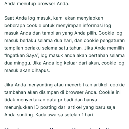
Anda menutup browser Anda.
Saat Anda log masuk, kami akan menyiapkan
beberapa cookie untuk menyimpan informasi log
masuk Anda dan tampilan yang Anda pilih. Cookie log
masuk berlaku selama dua hari, dan cookie pengaturan
tampilan berlaku selama satu tahun. Jika Anda memilih
“Ingatkan Saya”, log masuk anda akan bertahan selama
dua minggu. Jika Anda log keluar dari akun, cookie log
masuk akan dihapus.
Jika Anda menyunting atau menerbitkan artikel, cookie
tambahan akan disimpan di browser Anda. Cookie ini
tidak menyertakan data pribadi dan hanya
menunjukkan ID posting dari artikel yang baru saja
Anda sunting. Kadaluwarsa setelah 1 hari.