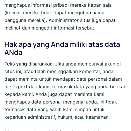
menghapus informasi pribadi mereka kapan saja
(kecuali mereka tidak dapat mengubah nama
pengguna mereka). Administrator situs juga dapat
melihat dan mengedit informasi tersebut.
Hak apa yang Anda miliki atas data
ANda
Teks yang disarankan:
Jika anda mempunyai akun di
situs ini, atau telah meninggalkan komentar, anda
dapat meminta untuk mendapat data personal dalam
file export dari kami, termasuk data yang anda berikan
kepada kami. Anda juga dapat meminta kami
menghapus data personal mengenai anda. Ini tidak
termasuk data yang wajib kami simpan untuk
keperluan administratif, hukum, atau keamanan.