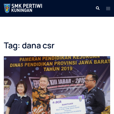
Langsung
Cari
Men
ke
tog
isi
Tag:
dana csr