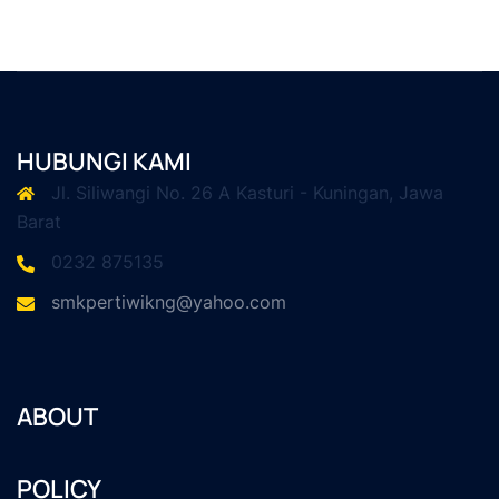
HUBUNGI KAMI
Jl. Siliwangi No. 26 A Kasturi - Kuningan, Jawa
Barat
0232 875135
smkpertiwikng@yahoo.com
ABOUT
POLICY