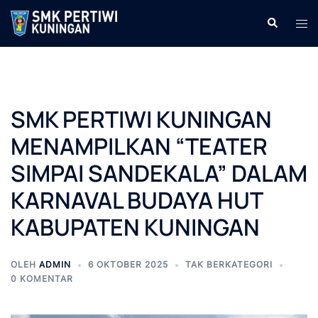
Langsung
Cari
Men
ke
tog
isi
SMK PERTIWI KUNINGAN
MENAMPILKAN “TEATER
SIMPAI SANDEKALA” DALAM
KARNAVAL BUDAYA HUT
KABUPATEN KUNINGAN
OLEH
ADMIN
6 OKTOBER 2025
TAK BERKATEGORI
0 KOMENTAR