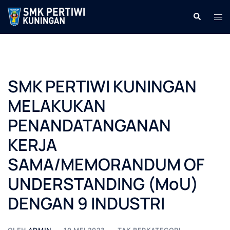
Langsung
Cari
Men
ke
tog
isi
SMK PERTIWI KUNINGAN
MELAKUKAN
PENANDATANGANAN
KERJA
SAMA/MEMORANDUM OF
UNDERSTANDING (MoU)
DENGAN 9 INDUSTRI