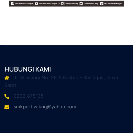
HUBUNGI KAMI
Jl. Siliwangi No. 26 A Kasturi - Kuningan, Jawa
Barat
0232 875135
smkpertiwikng@yahoo.com