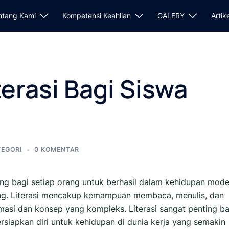
ntang Kami
Kompetensi Keahlian
GALERY
Artik
erasi Bagi Siswa
TEGORI
0 KOMENTAR
ting bagi setiap orang untuk berhasil dalam kehidupan mod
g. Literasi mencakup kemampuan membaca, menulis, dan
asi dan konsep yang kompleks. Literasi sangat penting ba
apkan diri untuk kehidupan di dunia kerja yang semakin