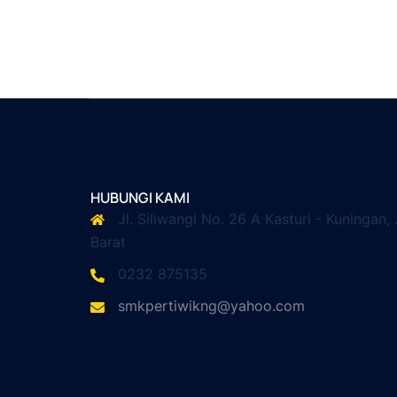
HUBUNGI KAMI
Jl. Siliwangi No. 26 A Kasturi - Kuningan,
Barat
0232 875135
smkpertiwikng@yahoo.com