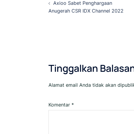
Axioo Sabet Penghargaan
Tulisan
Anugerah CSR IDX Channel 2022
Tinggalkan Balasa
Alamat email Anda tidak akan dipubli
Komentar
*