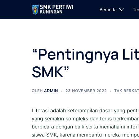
Langsung
Beranda
Te
ke
isi
“Pentingnya Lit
SMK”
OLEH
ADMIN
23 NOVEMBER 2022
TAK BERKA
Literasi adalah keterampilan dasar yang pen
yang semakin kompleks dan terus berkemban
berbicara dengan baik serta memahami inform
siswa SMK, karena membantu mereka mempersi