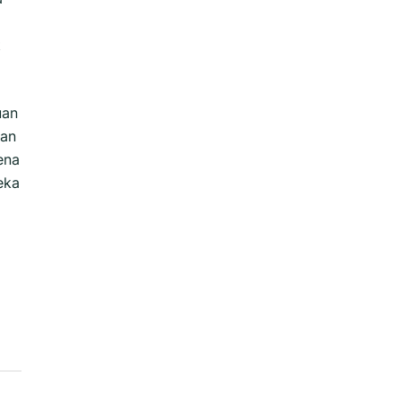
t
uan
kan
ena
eka