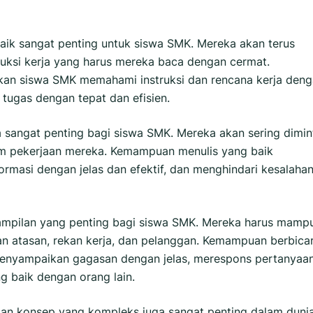
k sangat penting untuk siswa SMK. Mereka akan terus
ruksi kerja yang harus mereka baca dengan cermat.
 siswa SMK memahami instruksi dan rencana kerja deng
tugas dengan tepat dan efisien.
a sangat penting bagi siswa SMK. Mereka akan sering dimin
am pekerjaan mereka. Kemampuan menulis yang baik
asi dengan jelas dan efektif, dan menghindari kesalaha
mpilan yang penting bagi siswa SMK. Mereka harus mamp
an atasan, rekan kerja, dan pelanggan. Kemampuan berbica
enyampaikan gagasan dengan jelas, merespons pertanyaa
 baik dengan orang lain.
an konsep yang kompleks juga sangat penting dalam duni