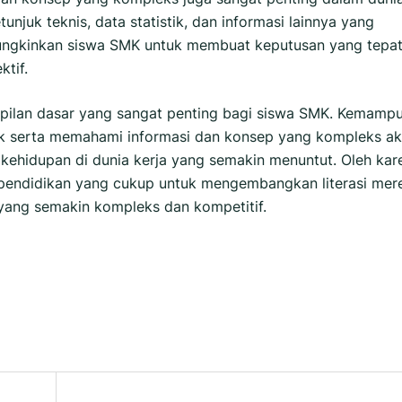
juk teknis, data statistik, dan informasi lainnya yang
ungkinkan siswa SMK untuk membuat keputusan yang tepa
tif.
ampilan dasar yang sangat penting bagi siswa SMK. Kemamp
ik serta memahami informasi dan konsep yang kompleks a
ehidupan di dunia kerja yang semakin menuntut. Oleh kar
n pendidikan yang cukup untuk mengembangkan literasi mer
yang semakin kompleks dan kompetitif.