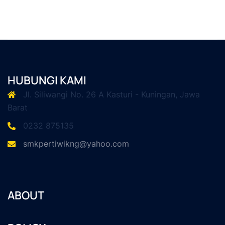
HUBUNGI KAMI
Jl. Siliwangi No. 26 A Kasturi - Kuningan, Jawa
Barat
0232 875135
smkpertiwikng@yahoo.com
ABOUT