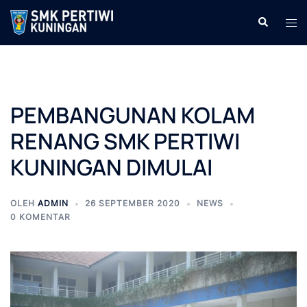
Langsung
Cari
Men
ke
tog
isi
PEMBANGUNAN KOLAM
RENANG SMK PERTIWI
KUNINGAN DIMULAI
OLEH
ADMIN
26 SEPTEMBER 2020
NEWS
0 KOMENTAR