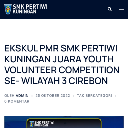
Langsung
Cari
Men
ke
tog
isi
EKSKUL PMR SMK PERTIWI
KUNINGAN JUARA YOUTH
VOLUNTEER COMPETITION
SE- WILAYAH 3 CIREBON
OLEH
ADMIN
25 OKTOBER 2022
TAK BERKATEGORI
0 KOMENTAR