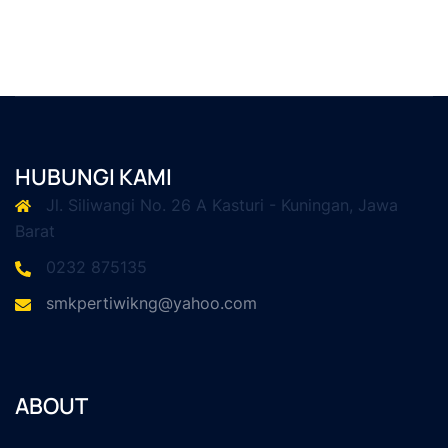
HUBUNGI KAMI
Jl. Siliwangi No. 26 A Kasturi - Kuningan, Jawa
Barat
0232 875135
smkpertiwikng@yahoo.com
ABOUT