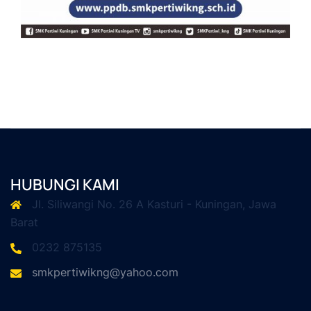
HUBUNGI KAMI
Jl. Siliwangi No. 26 A Kasturi - Kuningan, Jawa
Barat
0232 875135
smkpertiwikng@yahoo.com