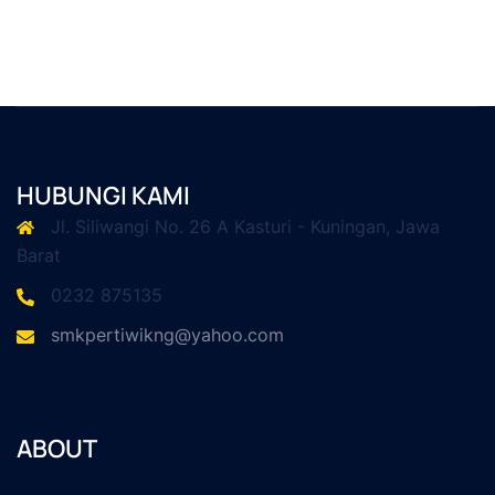
HUBUNGI KAMI
Jl. Siliwangi No. 26 A Kasturi - Kuningan, Jawa
Barat
0232 875135
smkpertiwikng@yahoo.com
ABOUT