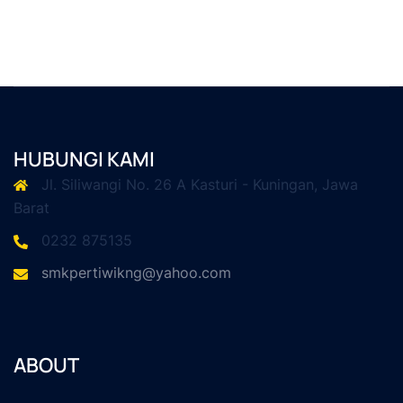
HUBUNGI KAMI
Jl. Siliwangi No. 26 A Kasturi - Kuningan, Jawa
Barat
0232 875135
smkpertiwikng@yahoo.com
ABOUT