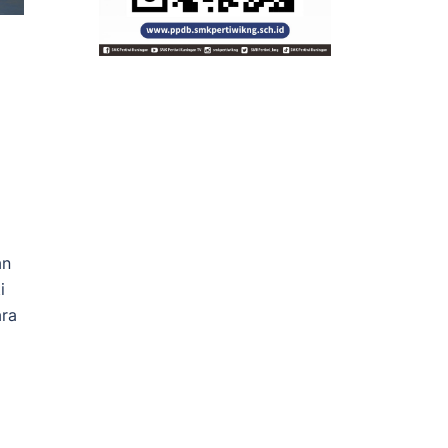
an
i
ara