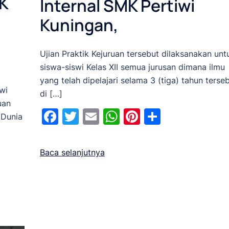
K
Internal SMK Pertiwi
Kuningan,
Ujian Praktik Kejuruan tersebut dilaksanakan unt
siswa-siswi Kelas XII semua jurusan dimana ilmu
yang telah dipelajari selama 3 (tiga) tahun terse
wi
di […]
uan
Facebook
Twitter
Email
WhatsApp
Pinterest
Share
 Dunia
Baca selanjutnya