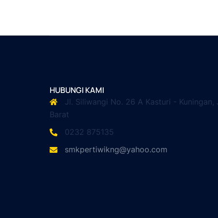
HUBUNGI KAMI
Jl. Siliwangi No. 26 A Kasturi - Kuningan,
Barat
0232 875135
smkpertiwikng@yahoo.com