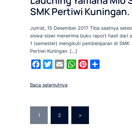
Lauching Yamaha Mio S
SMK Pertiwi Kuningan.
Jum’at, 15 Desember 2017 Tiba saatnya setel
siswa-siswi menerima buku raport hasil dari 
1 (semester) mengikuti pembelajaran di SMK
Pertiwi Kuningan. […]
Facebook
Twitter
Email
WhatsApp
Pinterest
Share
Baca selanjutnya
Navigasi
1
2
>
pos