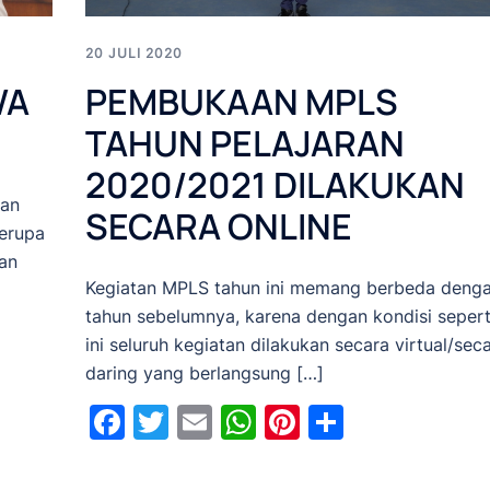
20 JULI 2020
PEMBUKAAN MPLS
WA
TAHUN PELAJARAN
2020/2021 DILAKUKAN
dan
SECARA ONLINE
erupa
an
Kegiatan MPLS tahun ini memang berbeda deng
tahun sebelumnya, karena dengan kondisi sepert
ini seluruh kegiatan dilakukan secara virtual/sec
daring yang berlangsung […]
Facebook
Twitter
Email
WhatsApp
Pinterest
Share