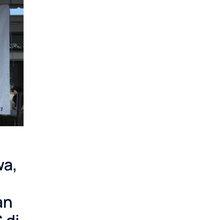
wa,
an